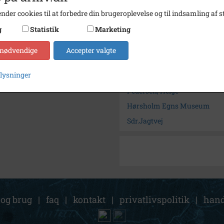
nder cookies til at forbedre din brugeroplevelse og til indsamling af st
Kontakt arkivet
g
Statistik
Marketing
Søg videre i Museum Nordsj
 nødvendige
Accepter valgte
Sdr. Jagtvej
plysninger
Hørsholm Egns Museum
Pedersen, Helge
Hørsholm Egns Museum
Sdr.Jagtvej
 og brug
|
faq
|
kontakt
|
privatlivspolitik
|
hand