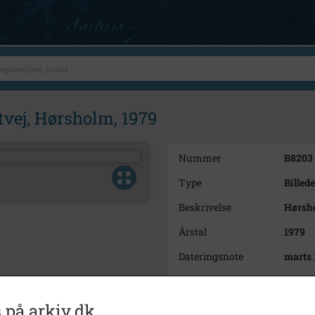
vej, Hørsholm, 1979
Nummer
B8203
Type
Billede
Beskrivelse
Hørsho
Årstal
1979
Dateringsnote
marts 
Fotograf
Peders
Arkiv
Museu
 på arkiv.dk