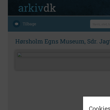
Tilbage
Hørsholm Egns Museum, Sdr. Jagt
Cookies