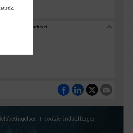
atistik.
ælland, Hørsholmarkivet
elsbetingelser
|
cookie-indstillinger