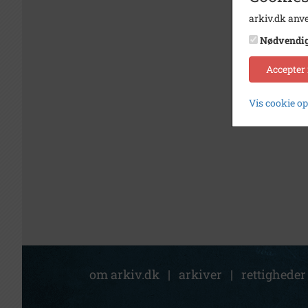
arkiv.dk anve
Nødvendi
Accepter
Vis cookie o
om arkiv.dk
|
arkiver
|
rettigheder