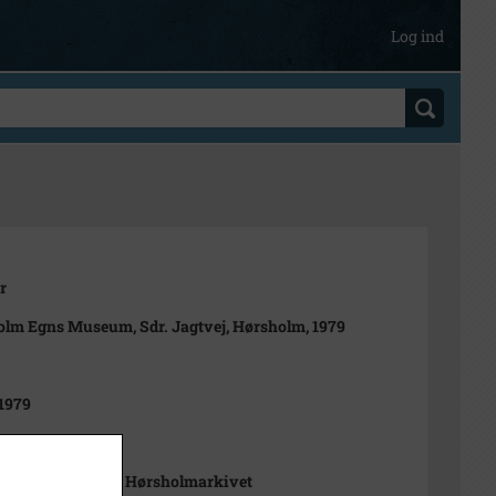
Log ind
r
lm Egns Museum, Sdr. Jagtvej, Hørsholm, 1979
1979
en, Helge
m Nordsjælland, Hørsholmarkivet