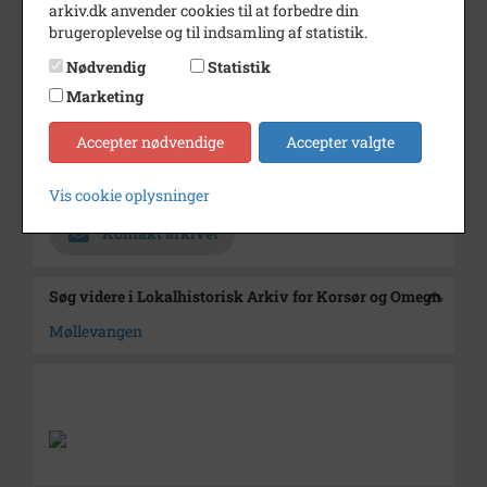
arkiv.dk anvender cookies til at forbedre din
Periode
1945 - 1946
brugeroplevelse og til indsamling af statistik.
Fotograf
Ukendt
Nødvendig
Statistik
Størrelse
6x9
Marketing
Se på kort
Accepter nødvendige
Accepter valgte
Arkiv
Lokalhistorisk Arkiv for Korsør
og Omegn
Vis cookie oplysninger
Kontakt arkivet
Søg videre i Lokalhistorisk Arkiv for Korsør og Omegn
Møllevangen