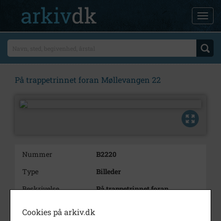
På trappetrinnet foran Møllevangen 22
Nummer
B2220
Type
Billeder
Beskrivelse
På trappetrinnet foran
Møllevangen 22,
Stadionkvarteret
Cookies på arkiv.dk