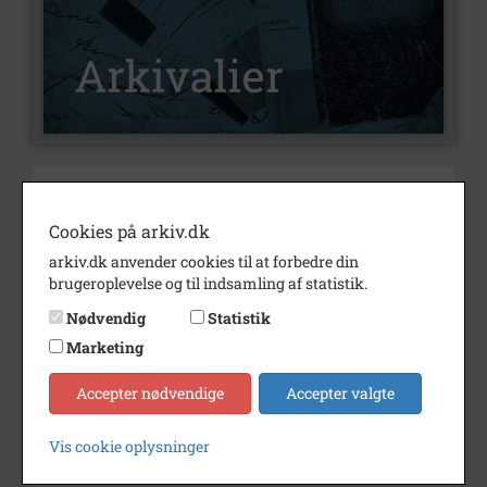
Nummer
A3088
Type
Arkivalier
Cookies på arkiv.dk
arkiv.dk anvender cookies til at forbedre din
Arkivskaber
Dietz, Willy
brugeroplevelse og til indsamling af statistik.
Beskrivelse
Willy Dietz
Nødvendig
Statistik
Markedspladsen 5, svinninge
Marketing
Født/stiftet
1920
Accepter nødvendige
Accepter valgte
Død/nedlagt
1996
Årstal
1990
Vis cookie oplysninger
Dateringsnote
1990