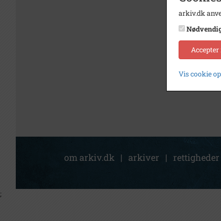
arkiv.dk anve
Nødvendi
Accepter
Vis cookie o
om arkiv.dk
|
arkiver
|
rettigheder
;