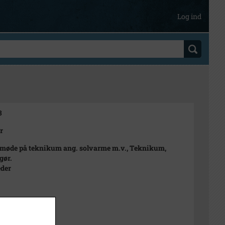
Log ind
3
r
møde på teknikum ang. solvarme m.v., Teknikum,
gør.
eder
979
n Rubæk Hansen