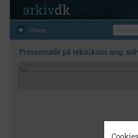
Tilbage
Pressemøde på teknikum ang. sol
Cookies