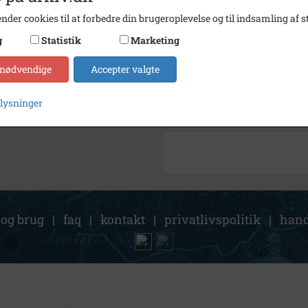
nder cookies til at forbedre din brugeroplevelse og til indsamling af st
Arkiv
Lokala
g
Statistik
Marketing
Kontakt arkivet
 nødvendige
Accepter valgte
Søg videre i Lokalarkivet Al
plysninger
Pressemøde på Teknikum
 og brug
|
faq
|
kontakt
|
privatlivspolitik
|
hand