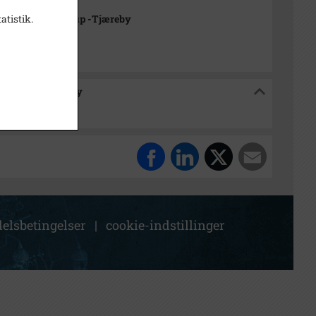
atistik.
rkivet Alsønderup -Tjæreby
sønderup -Tjæreby
elsbetingelser
|
cookie-indstillinger