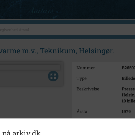
varme m.v., Teknikum, Helsingør.
Nummer
B2650
Type
Billede
Beskrivelse
Presse
Helsin
10 bill
Årstal
1979
Dateringsnote
22/8 1
 på arkiv.dk
Fotograf
Jørge