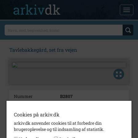
Tavlebakkegård, set fra vejen
Nummer
B2807
Type
Billeder
Cookies på arkiv.dk
Beskrivelse
Tavlebakkegård, set fra vejen
arkiv.dk anvender cookies til at forbedre din
Årstal
1957
brugeroplevelse og til indsamling af statistik.