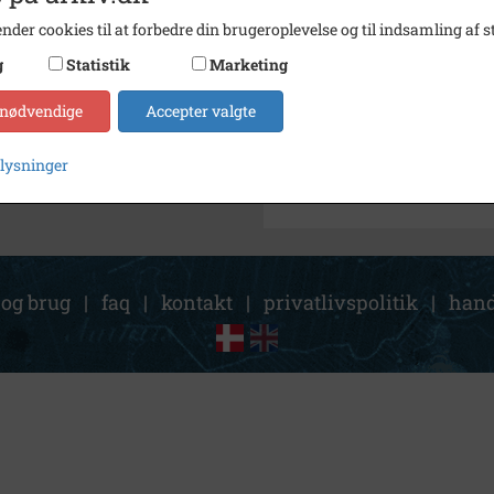
nder cookies til at forbedre din brugeroplevelse og til indsamling af st
Fotograf
Ukend
g
Statistik
Marketing
Arkiv
Indust
 nødvendige
Accepter valgte
Kontakt arkivet
plysninger
 og brug
|
faq
|
kontakt
|
privatlivspolitik
|
hand