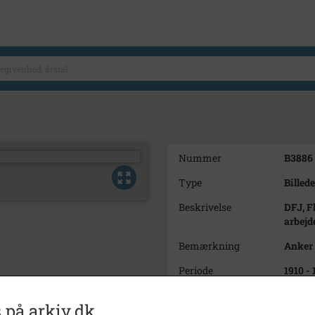
Nummer
B3886
Type
Billede
Beskrivelse
DFJ, F
arbejd
Bemærkning
Anker 
Periode
1910 - 
Dateringsnote
1910-1
 på arkiv.dk
Estime