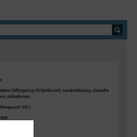
Log ind
r
løjten (tilbygning til Gjethuset), sandstøbning, ukendte
ere, støbeforme
Heegaard / DFJ
1950
950
ret