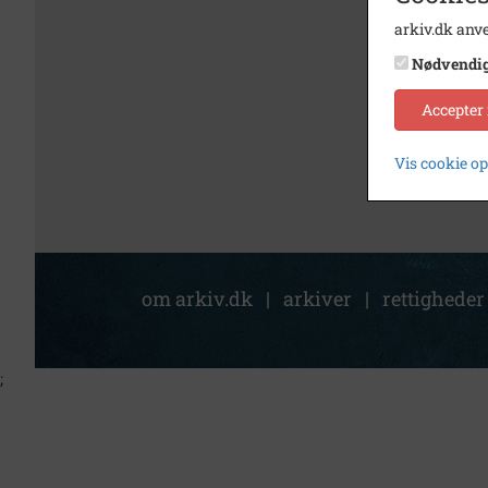
arkiv.dk anve
Nødvendi
Accepter
Vis cookie o
om arkiv.dk
|
arkiver
|
rettigheder
;