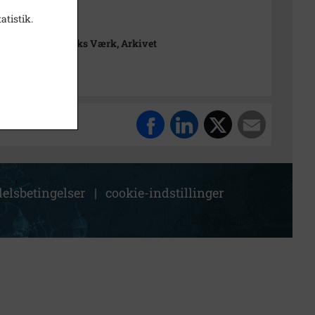
atistik.
t
rimuseet Frederiks Værk, Arkivet
elsbetingelser
|
cookie-indstillinger