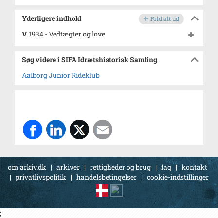
Yderligere indhold
Fold alt ud
V
1934 - Vedtægter og love
Søg videre i SIFA Idrætshistorisk Samling
Aalborg Junior Rideklub
om arkiv.dk
|
arkiver
|
rettigheder og brug
|
faq
|
kontakt
|
privatlivspolitik
|
handelsbetingelser
|
cookie-indstillinger
;