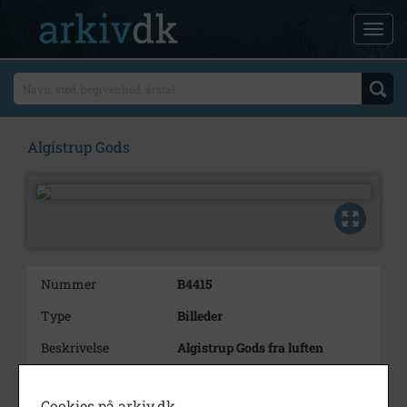
Algistrup Gods
Nummer
B4415
Type
Billeder
Beskrivelse
Algistrup Gods fra luften
Bemærkning
Postkort
Cookies på arkiv.dk