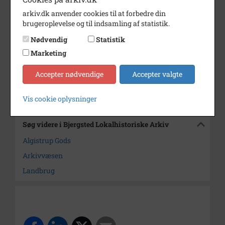
Periode
1930 - 1950
arkiv.dk anvender cookies til at forbedre din
Dateringsnote
1930 1950
brugeroplevelse og til indsamling af statistik.
Fotograf
Ukendt
Nødvendig
Statistik
Marketing
Størrelse
10 x 15 cm
Arkiv
Bjergsted Lokalhistoriske Arkiv
Accepter nødvendige
Accepter valgte
Kontakt arkivet
Vis cookie oplysninger
Søg videre i Bjergsted Lokalhistoriske Arkiv
Algistrup Gods
Arkivvæsen
Landbrug