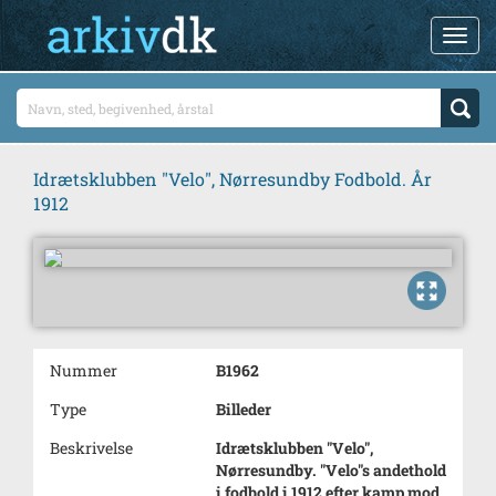
Idrætsklubben "Velo", Nørresundby Fodbold. År
1912
Nummer
B1962
Type
Billeder
Beskrivelse
Idrætsklubben "Velo",
Nørresundby. "Velo"s andethold
i fodbold i 1912 efter kamp mod