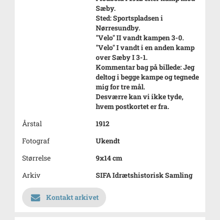
Sæby.
Sted: Sportspladsen i
Nørresundby.
"Velo" II vandt kampen 3-0.
"Velo" I vandt i en anden kamp
over Sæby I 3-1.
Kommentar bag på billede: Jeg
deltog i begge kampe og tegnede
mig for tre mål.
Desværre kan vi ikke tyde,
hvem postkortet er fra.
Årstal
1912
Fotograf
Ukendt
Størrelse
9x14 cm
Arkiv
SIFA Idrætshistorisk Samling
Kontakt arkivet