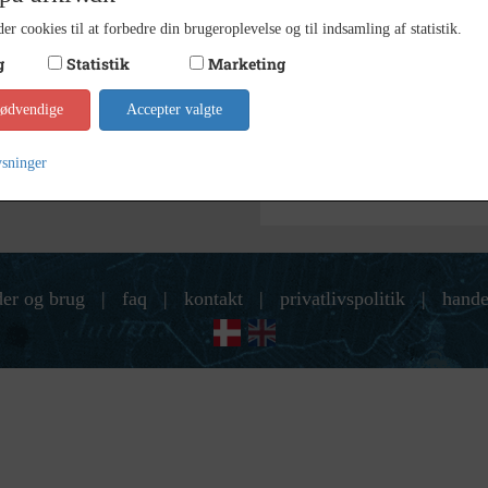
Ukend
er cookies til at forbedre din brugeroplevelse og til indsamling af statistik.
Fotograf
g
Statistik
Marketing
Indust
Arkiv
nødvendige
Accepter valgte
Kontakt arkivet
ysninger
der og brug
|
faq
|
kontakt
|
privatlivspolitik
|
hande