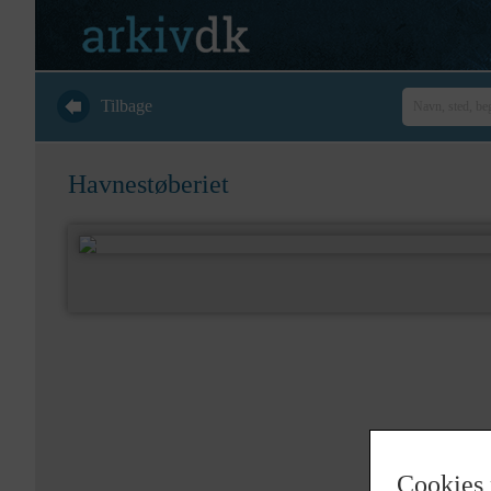
Tilbage
Havnestøberiet
Cookies 