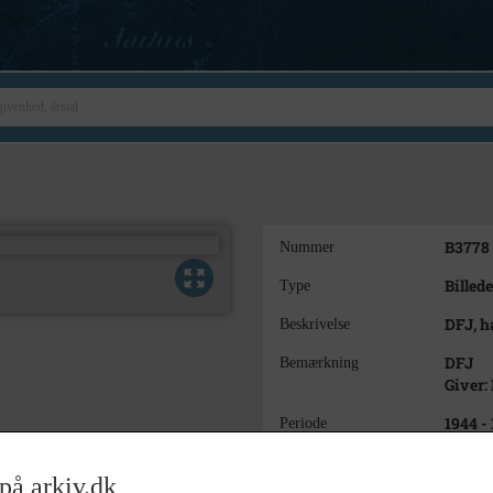
B3778
Nummer
Billede
Type
DFJ, h
Beskrivelse
DFJ
Bemærkning
Giver:
1944 -
Periode
ca.194
Dateringsnote
på arkiv.dk
Dateri