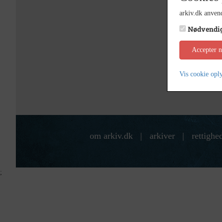
arkiv.dk anvend
Nødvendi
Accepter 
Vis cookie opl
om arkiv.dk
|
arkiver
|
rettighe
;