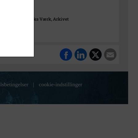
t
rimuseet Frederiks Værk, Arkivet
lsbetingelser
|
cookie-indstillinger