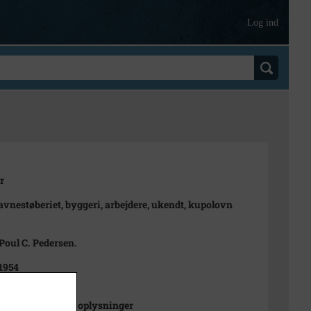
Log ind
r
avnestøberiet, byggeri, arbejdere, ukendt, kupolovn
 Poul C. Pedersen.
 1954
9
ng beror på giver oplysninger