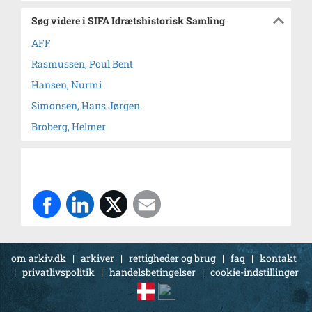
Søg videre i SIFA Idrætshistorisk Samling
AFF
Rasmussen, Poul Bent
Hansen, Nurmi
Simonsen, Hans Jørgen
Broberg, Helmer
om arkiv.dk
|
arkiver
|
rettigheder og brug
|
faq
|
kontakt
|
privatlivspolitik
|
handelsbetingelser
|
cookie-indstillinger