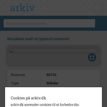
Musikere med strygeinstrumenter
Nummer
B3723
Type
Billeder
Beskrivelse
Musik, instrumenter, cello,
violin, tre mænd, ukendt,
Cookies på arkiv.dk
musikere, nodestativ, strygere.
arkiv.dk anvender cookies til at forbedre din