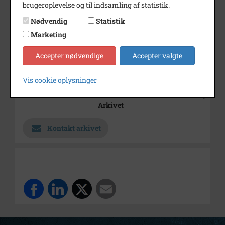
brugeroplevelse og til indsamling af statistik.
Bemærkning
Giver Rigmor Nielsen,
Frederikssundsvej 5, Kregme
Nødvendig
Statistik
Periode
1890 - 1940
Marketing
Dateringsnote
1890-1940
Accepter nødvendige
Accepter valgte
Estimeret
Fotograf
Ukendt
Vis cookie oplysninger
Arkiv
Industrimuseet Frederiks Værk,
Arkivet
Kontakt arkivet