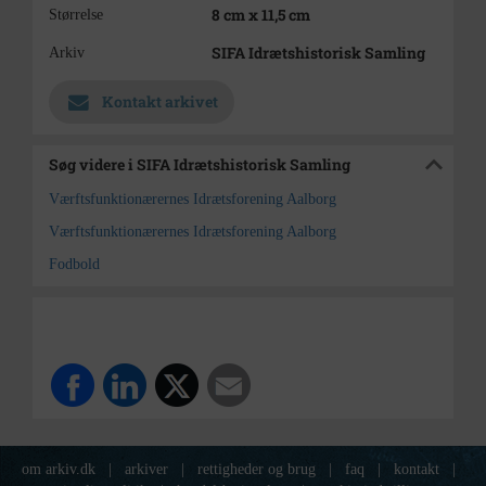
8 cm x 11,5 cm
Størrelse
SIFA Idrætshistorisk Samling
Arkiv
Kontakt arkivet
Søg videre i SIFA Idrætshistorisk Samling
Værftsfunktionærernes Idrætsforening Aalborg
Værftsfunktionærernes Idrætsforening Aalborg
Fodbold
om arkiv.dk
|
arkiver
|
rettigheder og brug
|
faq
|
kontakt
|