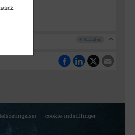
atistik.
re Arkiv
Fold alt ud
elsbetingelser
|
cookie-indstillinger