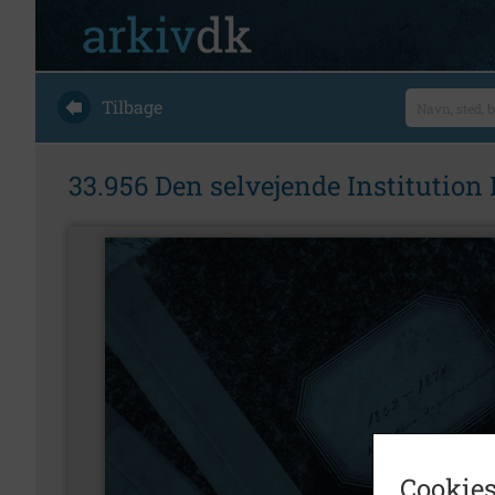
Tilbage
33.956 Den selvejende Institutio
Cookies