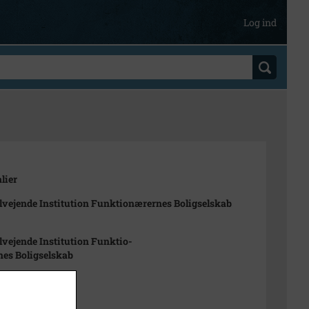
Log ind
lier
lvejende Institution Funktionærernes Boligselskab
lvejende Institution Funktio-
es Boligselskab
 1977