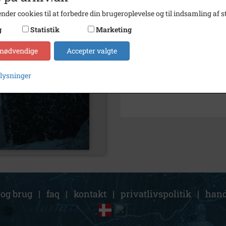
nder cookies til at forbedre din brugeroplevelse og til indsamling af st
Arkiv
Rødov
g
Statistik
Marketing
Kontakt arkivet
 nødvendige
Accepter valgte
Yderligere indhold
plysninger
 og brug
|
faq
|
kontakt
|
privatlivspolitik
|
hand