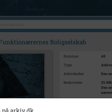
n Funktionærernes Boligselskab
Nummer
A5
Type
Arkiva
Arkivskaber
Den se
Beskrivelse
33.956
Den se
nærern
Født/stiftet
1970
 på arkiv.dk
Periode
1970 -