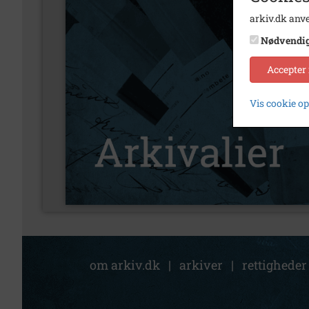
arkiv.dk anve
Nødvendi
Accepter
Vis cookie o
om arkiv.dk
|
arkiver
|
rettigheder