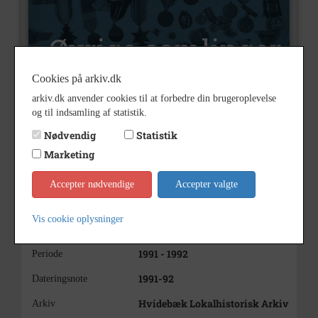
Cookies på arkiv.dk
arkiv.dk anvender cookies til at forbedre din brugeroplevelse
og til indsamling af statistik.
M17
Nummer
Nødvendig
Statistik
Øvrige samlinger
Type
Marketing
Scrapbog med udklip af alt hvad
Beskrivelse
Accepter nødvendige
Accepter valgte
Anne Egemar har refereret fra
Hvidebæk til Kalundborg
Folkeblad fra juli 1991 til marts
Vis cookie oplysninger
1992
1991 - 1992
Periode
1991-92
Dateringsnote
Hvidebæk Lokalhistorisk Arkiv
Arkiv