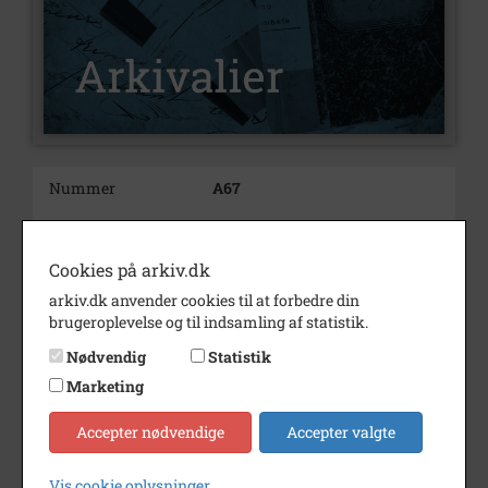
Nummer
A67
Type
Arkivalier
Arkivskaber
Jensen, Jørgen
Cookies på arkiv.dk
arkiv.dk anvender cookies til at forbedre din
Beskrivelse
Gårdmand
brugeroplevelse og til indsamling af statistik.
Jørgen Jensen
Dyssegård
Nødvendig
Statistik
Bemærkning
Fotokopier.
Marketing
Årstal
1767
Accepter nødvendige
Accepter valgte
Dateringsnote
1767
Vis cookie oplysninger