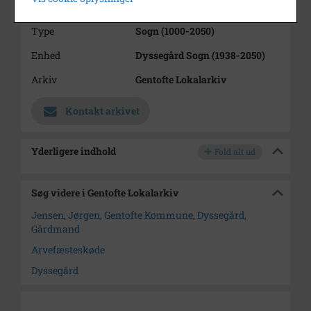
Se på kort
Type
Sogn (1000-2050)
Enhed
Dyssegård Sogn (1938-2050)
Arkiv
Gentofte Lokalarkiv
Kontakt arkivet
Yderligere indhold
Fold alt ud
Søg videre i Gentofte Lokalarkiv
Jensen, Jørgen, Gentofte Kommune, Dyssegård,
Gårdmand
Arvefæsteskøde
Dyssegård