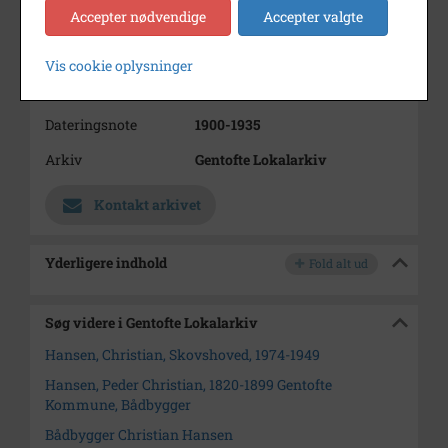
(1874-1949) og noget af
Accepter nødvendige
Accepter valgte
materialet omhandler også
ham.
Vis cookie oplysninger
Periode
1900 - 1935
Dateringsnote
1900-1935
Arkiv
Gentofte Lokalarkiv
Kontakt arkivet
Yderligere indhold
Fold alt ud
Søg videre i Gentofte Lokalarkiv
Hansen, Christian, Skovshoved, 1974-1949
Hansen, Peder Christian, 1820-1899 Gentofte
Kommune, Bådbygger
Bådbygger Christian Hansen