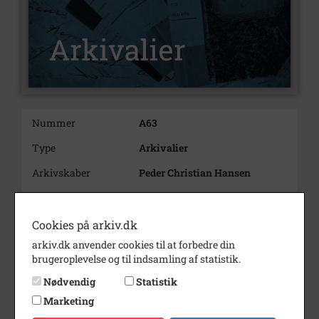
Nummer
A63
Type
Arkivalier
Arkivskaber
Peder Christian Hansen
Beskrivelse
Bådbygger
Peder Christian Hansen
Cookies på arkiv.dk
Skovshoved
arkiv.dk anvender cookies til at forbedre din
Født/stiftet
1820 11/09
brugeroplevelse og til indsamling af statistik.
Død/nedlagt
1899
Nødvendig
Statistik
Marketing
Bemærkning
Dagbog skrevet af Arkivskabers
barnebarn Christian Hansen