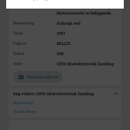
Aalborg Tennisklub og
Haraldslund Svømmehal og
Motionscenter er beliggende.
Anbragt reol
Bemærkning
1997
Årstal
BELLIS
Udgiver
208
Sidetal
SIFA Idrætshistorisk Samling
Arkiv
Kontakt arkivet
Søg videre i SIFA Idrætshistorisk Samling
Haraldslund
Harald Jensen