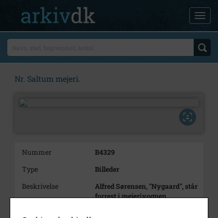
Nr. Saltum mejeri.
Nummer
B4329
Type
Billeder
Beskrivelse
Alfred Sørensen, "Nygaard", står
forrest i mejerivognen
Årstal
1957