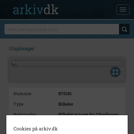
Ulspilsager
Nummer
B70181
Type
Billeder
Beskrivelse
Billedet er taget fra Ulspilsager
57 mod vest. I baggrunden
hangaren, Rytterager 1 (senere
Cookies på arkiv.dk
ridehal)