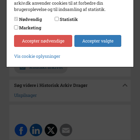
arkiv.dk anvender cookies til at forbedre din
brugeroplevelse og til indsamling af statistik.
Årstal
1972
Nødvendig
Statistik
Dateringsnote
Oktober 1972
Marketing
Fotograf
Dines Bogø
Accepter nødvendige
Accepter valgte
Se på kort
Arkiv
Historisk Arkiv Dragør
Vis cookie oplysninger
Kontakt arkivet
Søg videre i Historisk Arkiv Dragør
Ulspilsager