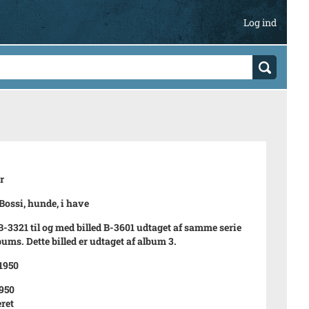
Log ind
r
 Bossi, hunde, i have
 B-3321 til og med billed B-3601 udtaget af samme serie
bums. Dette billed er udtaget af album 3.
 1950
950
ret