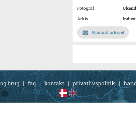
Fotograf
Ukend
Arkiv
Indust
Kontakt arkivet
 og brug
|
faq
|
kontakt
|
privatlivspolitik
|
hand