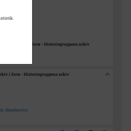
 1987
987
atistik.
Carstensen
24,0 cm.
istorisk Arkiv i Sorø - Historiegruppens arkiv
rkiv i Sorø - Historiegruppens arkiv
k. dieselmotor