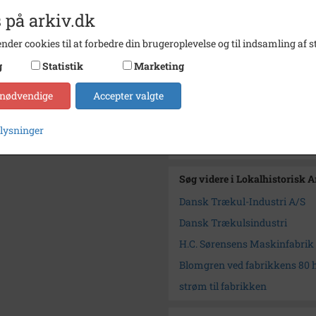
Periode
1930 -
 på arkiv.dk
Dateringsnote
1930-1
nder cookies til at forbedre din brugeroplevelse og til indsamling af st
Fotograf
Peter 
g
Statistik
Marketing
Størrelse
17,6 x 
 nødvendige
Accepter valgte
Arkiv
Lokalh
plysninger
Kontakt arkivet
Søg videre i Lokalhistorisk A
Dansk Trækul-Industri A/S
Dansk Trækulsindustri
H.C. Sørensens Maskinfabrik
Blomgren ved fabrikkens 80 h
strøm til fabrikken