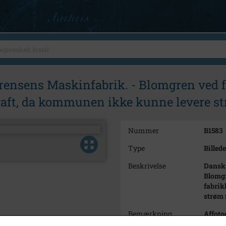
rensens Maskinfabrik. - Blomgren ved f
raft, da kommunen ikke kunne levere s
Nummer
B1583
Type
Billede
Beskrivelse
Dansk 
Blomgr
fabrik
strøm 
Bemærkning
Affoto