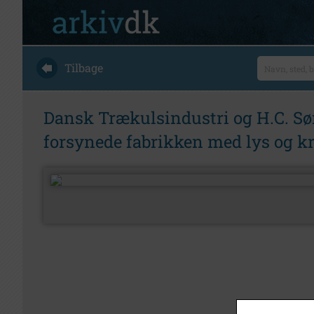
Tilbage
Dansk Trækulsindustri og H.C. Sø
forsynede fabrikken med lys og k