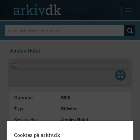
Jerslev Hotel
Nummer
B510
Type
Billeder
Beskrivelse
Jerslev Hotel
Periode
1935 - 1938
Cookies på arkiv.dk