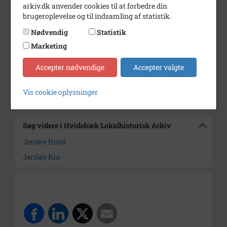
Dateringsnote
ca. 1937
arkiv.dk anvender cookies til at forbedre din
brugeroplevelse og til indsamling af statistik.
Fotograf
ukendt
Nødvendig
Statistik
Størrelse
16x23,5 cm
Marketing
Se på kort
Accepter nødvendige
Accepter valgte
Arkiv
Hvidebæk Lokalhistorisk Arkiv
Vis cookie oplysninger
Kontakt arkivet
Søg videre i Hvidebæk Lokalhistorisk Arkiv
Jerslev Hotel
Jerslev Kro