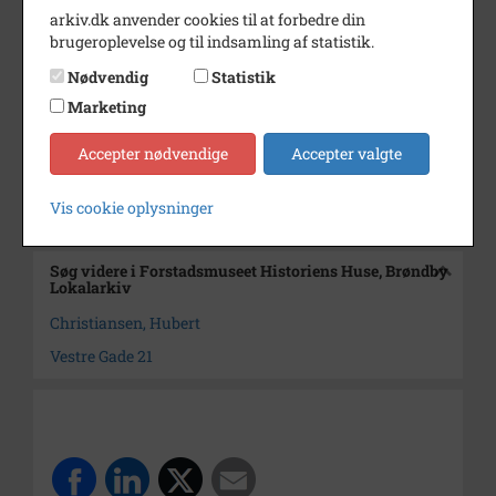
5/2-1973, står ved lågen foran
arkiv.dk anvender cookies til at forbedre din
huset
brugeroplevelse og til indsamling af statistik.
Nødvendig
Statistik
Årstal
1967
Marketing
Dateringsnote
1967
Accepter nødvendige
Accepter valgte
Fotograf
Ukendt
Arkiv
Forstadsmuseet Historiens
Vis cookie oplysninger
Huse, Brøndby Lokalarkiv
Søg videre i Forstadsmuseet Historiens Huse, Brøndby
Lokalarkiv
Christiansen, Hubert
Vestre Gade 21