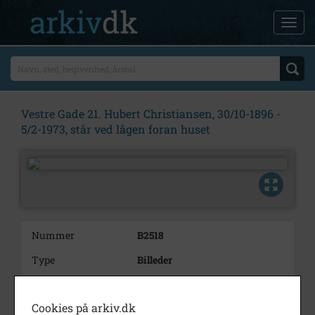
Vestre Gade 21. Hubert Christiansen, 30/10-1896 -
5/2-1973, står ved lågen foran huset
Nummer
B2518
Type
Billeder
Beskrivelse
Vestre Gade 21.
Hubert Christiansen, 30/10-1896
Cookies på arkiv.dk
-