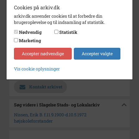
Cookies på arkiv.dk
Dateringsnote
Ca. 1940-1960
arkiv.dk anvender cookies til at forbedre din
Fotograf
Ukendt
brugeroplevelse og til indsamling af statistik.
Størrelse
7x5
Nødvendig
Statistik
Se på kort
Marketing
Type
Sogn (1000-2050)
Accepter nødvendige
Accepter valgte
Enhed
Antvorskov Sogn (1997-2050)
Vis cookie oplysninger
Arkiv
Slagelse Stads- og Lokalarkiv
Kontakt arkivet
Søg videre i Slagelse Stads- og Lokalarkiv
Nissen, Erik B. f.11.9.1900-d.10.5.1972
højskoleforstander