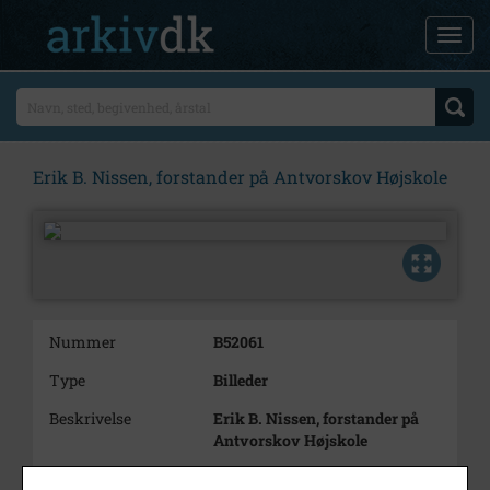
Erik B. Nissen, forstander på Antvorskov Højskole
Nummer
B52061
Type
Billeder
Beskrivelse
Erik B. Nissen, forstander på
Antvorskov Højskole
Periode
1940 - 1960