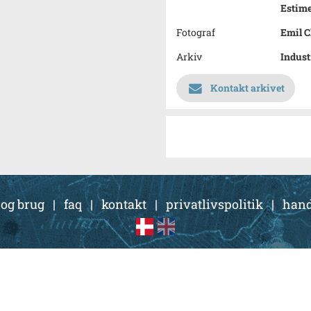
Estime
Fotograf
Emil C
Arkiv
Indust
Kontakt arkivet
 og brug
|
faq
|
kontakt
|
privatlivspolitik
|
hand