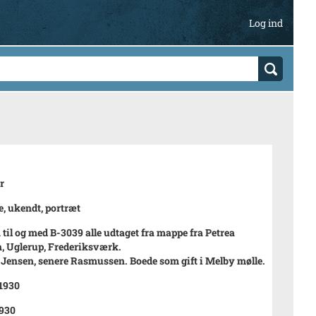
Log ind
r
, ukendt, portræt
 til og med B-3039 alle udtaget fra mappe fra Petrea
, Uglerup, Frederiksværk.
 Jensen, senere Rasmussen. Boede som gift i Melby mølle.
 1930
930