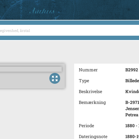
Nummer
B2992
Type
Billede
Beskrivelse
Kvinde
Bemærkning
B-2971
Jensen
Petrea
Periode
1880 -
Dateringsnote
1880-1