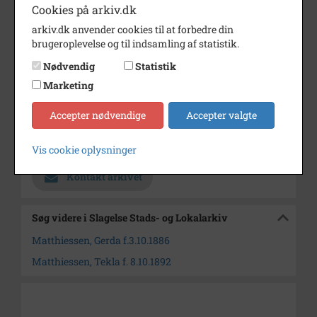
Cookies på arkiv.dk
Periode
1893 - 1895
arkiv.dk anvender cookies til at forbedre din
Dateringsnote
Ca. 1893-1895
brugeroplevelse og til indsamling af statistik.
familien tilflyttet Slagelse i 1894
Nødvendig
Statistik
(iflg. FT 1901)
Marketing
Fotograf
Ukendt
Accepter nødvendige
Accepter valgte
Størrelse
9x6
Arkiv
Slagelse Stads- og Lokalarkiv
Vis cookie oplysninger
Kontakt arkivet
Søg videre i Slagelse Stads- og Lokalarkiv
Matthiessen, Gerda f.3.10.1886
Matthiessen, Tekla f. 8.10.1892