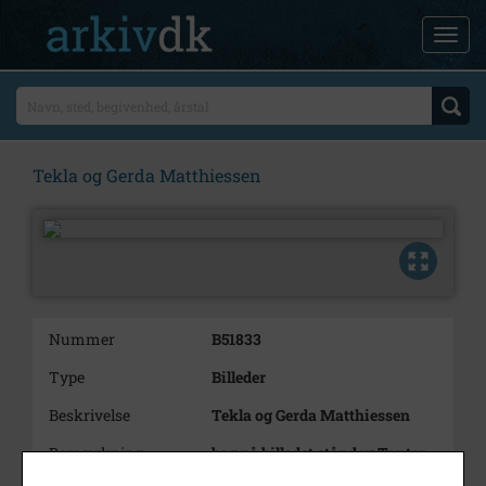
Tekla og Gerda Matthiessen
Nummer
B51833
Type
Billeder
Beskrivelse
Tekla og Gerda Matthiessen
Bemærkning
bag på billedet står der: Tanter
Tekla, Gerda