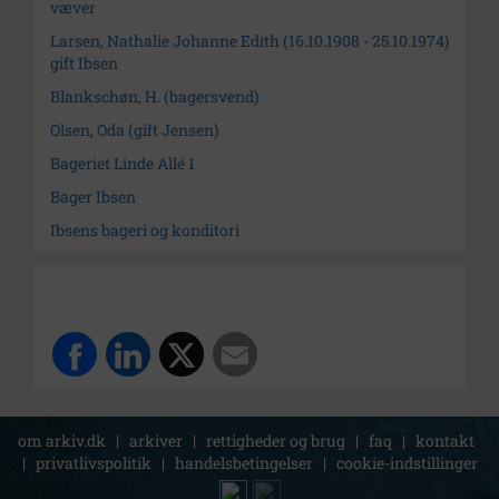
væver
Larsen, Nathalie Johanne Edith (16.10.1908 - 25.10.1974)
gift Ibsen
Blankschøn, H. (bagersvend)
Olsen, Oda (gift Jensen)
Bageriet Linde Allé 1
Bager Ibsen
Ibsens bageri og konditori
om arkiv.dk
|
arkiver
|
rettigheder og brug
|
faq
|
kontakt
|
privatlivspolitik
|
handelsbetingelser
|
cookie-indstillinger