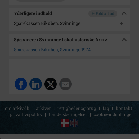
Yderligere indhold
Fold alt ud
Sparekassen Bikuben, Svinninge
Søg videre i Svinninge Lokalhistoriske Arkiv
Sparekassen Bikuben, Svinninge 1974
om arkiv.dk
|
arkiver
|
rettigheder og brug
|
faq
|
kontakt
|
privatlivspolitik
|
handelsbetingelser
|
cookie-indstillinger
;