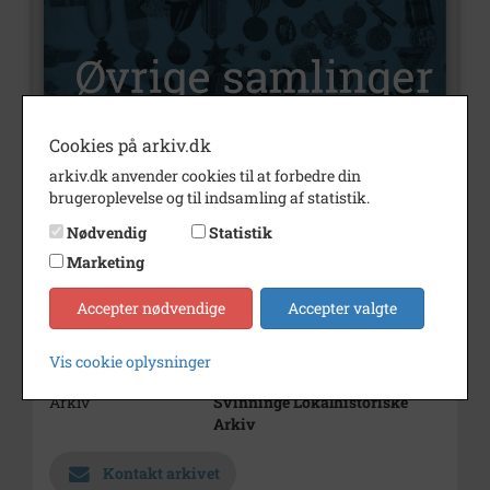
Cookies på arkiv.dk
arkiv.dk anvender cookies til at forbedre din
Nummer
U14
brugeroplevelse og til indsamling af statistik.
Type
Øvrige samlinger
Nødvendig
Statistik
Marketing
Bemærkning
Årstal
1974
Accepter nødvendige
Accepter valgte
Dateringsnote
1974
Vis cookie oplysninger
1974-1974
Arkiv
Svinninge Lokalhistoriske
Arkiv
Kontakt arkivet