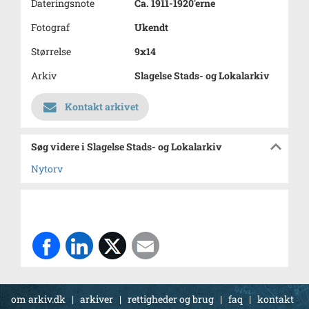
Dateringsnote
Ca. 1911-1920'erne
Fotograf
Ukendt
Størrelse
9x14
Arkiv
Slagelse Stads- og Lokalarkiv
Kontakt arkivet
Søg videre i Slagelse Stads- og Lokalarkiv
Nytorv
om arkiv.dk
|
arkiver
|
rettigheder og brug
|
faq
|
kontakt