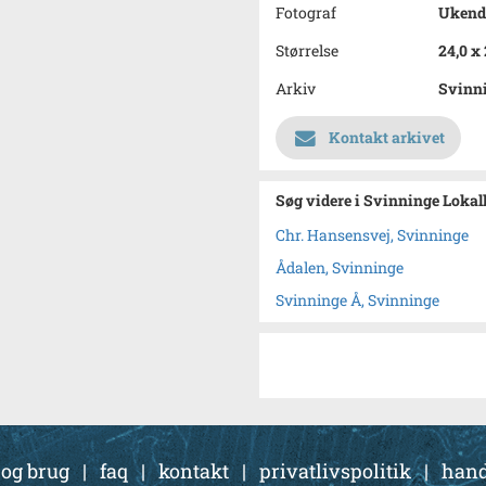
Fotograf
Ukend
Størrelse
24,0 x
Arkiv
Svinni
Kontakt arkivet
Søg videre i Svinninge Lokal
Chr. Hansensvej, Svinninge
Ådalen, Svinninge
Svinninge Å, Svinninge
 og brug
|
faq
|
kontakt
|
privatlivspolitik
|
hand