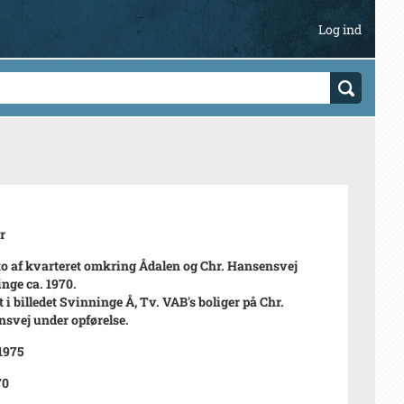
Log ind
r
to af kvarteret omkring Ådalen og Chr. Hansensvej
nge ca. 1970.
t i billedet Svinninge Å, Tv. VAB's boliger på Chr.
svej under opførelse.
 1975
70