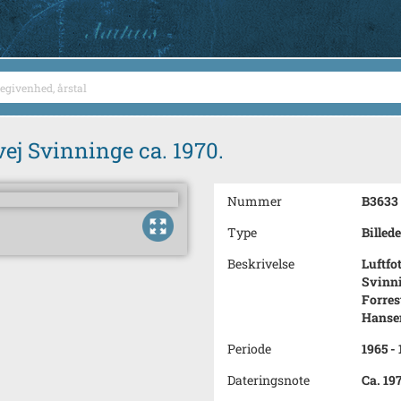
j Svinninge ca. 1970.
Nummer
B3633
Type
Billede
Beskrivelse
Luftfo
Svinni
Forres
Hansen
Periode
1965 -
Dateringsnote
Ca. 19