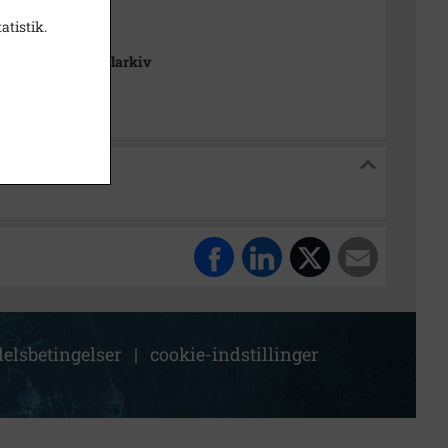
atistik.
se Stads- og Lokalarkiv
og Lokalarkiv
elsbetingelser
|
cookie-indstillinger