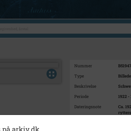
Nummer
B5194
Type
Billede
Beskrivelse
Schwe
Periode
1922 -
Dateringsnote
Ca. 19
rytter
Schwei
 på arkiv.dk
Fotograf
Ukend