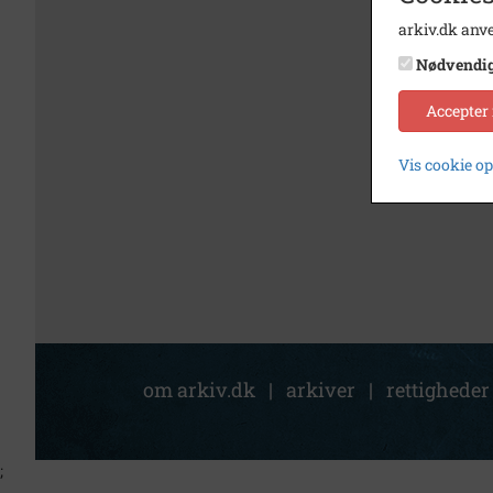
arkiv.dk anve
Nødvendi
Accepter
Vis cookie o
om arkiv.dk
|
arkiver
|
rettigheder
;