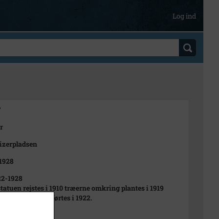
Log ind
7
r
izerpladsen
 1928
22-1928
statuen rejstes i 1910 træerne omkring plantes i 1919
zerpladsen 2 opførtes i 1922.
t