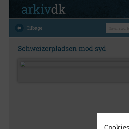
Tilbage
Schweizerpladsen mod syd
Cookies