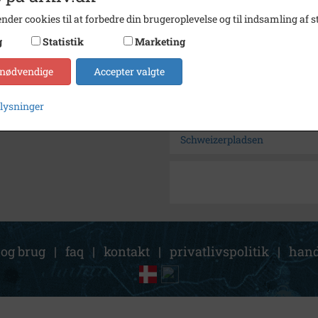
nder cookies til at forbedre din brugeroplevelse og til indsamling af st
Størrelse
9x14
g
Statistik
Marketing
Arkiv
Slagel
 nødvendige
Accepter valgte
Kontakt arkivet
plysninger
Søg videre i Slagelse Stads- 
Schweizerpladsen
 og brug
|
faq
|
kontakt
|
privatlivspolitik
|
hand