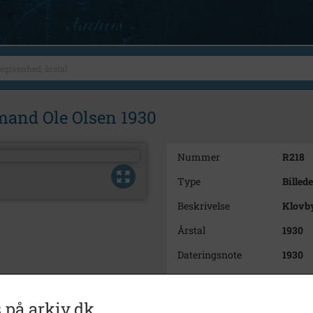
mand Ole Olsen 1930
Nummer
R218
Type
Billede
Beskrivelse
Klovby
Årstal
1930
Dateringsnote
1930
Fotograf
Ukend
Størrelse
30x40
 på arkiv.dk