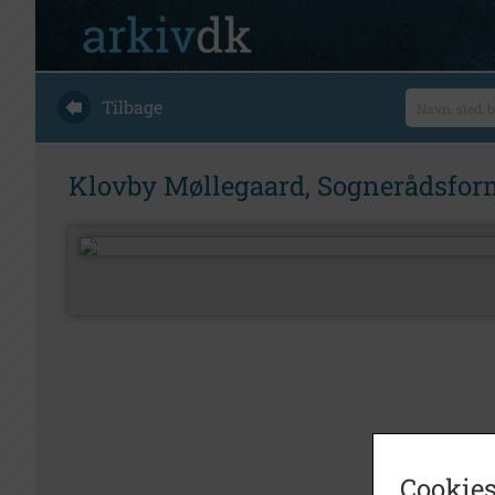
Tilbage
Klovby Møllegaard, Sognerådsfor
Cookies