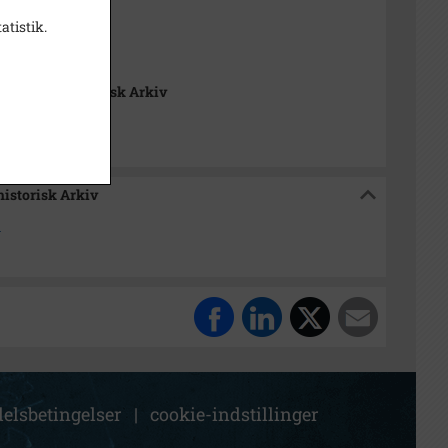
illede
atistik.
æk Lokalhistorisk Arkiv
historisk Arkiv
d
elsbetingelser
|
cookie-indstillinger