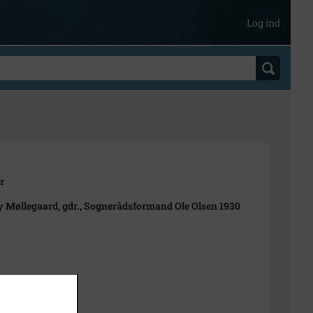
Log ind
r
 Møllegaard, gdr., Sognerådsformand Ole Olsen 1930
t
 cm.