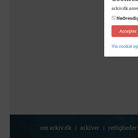
arkiv.dk anve
Nødvendi
Accepter
Vis cookie o
om arkiv.dk
|
arkiver
|
rettigheder