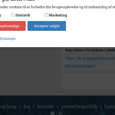
Materiale
Stort b
nder cookies til at forbedre din brugeroplevelse og til indsamling af st
Se på kort
g
Statistik
Marketing
Arkiv
Hvideb
 nødvendige
Accepter valgte
Kontakt arkivet
plysninger
Søg videre i Hvidebæk Lokal
Olsen, Ole, Sognerådsforman
Klovby Møllegård
 og brug
|
faq
|
kontakt
|
privatlivspolitik
|
hand