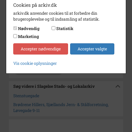
Årstal
1971
Cookies på arkiv.dk
arkiv.dk anvender cookies til at forbedre din
Dateringsnote
1971
brugeroplevelse og til indsamling af statistik.
parkeringsforbud vedtaget i
1961, se datering af B 2738
Nødvendig
Statistik
Fotograf
Ukendt
Marketing
Størrelse
7x10
Accepter nødvendige
Accepter valgte
Arkiv
Slagelse Stads- og Lokalarkiv
Vis cookie oplysninger
Kontakt arkivet
Søg videre i Slagelse Stads- og Lokalarkiv
Stenstuegade
Brødrene Hillers, Sjællands Jern- & Stålforretning,
Løvegade 9-11