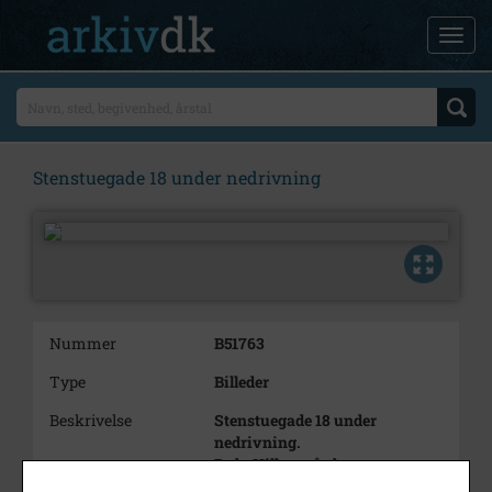
Stenstuegade 18 under nedrivning
Nummer
B51763
Type
Billeder
Beskrivelse
Stenstuegade 18 under
nedrivning.
Brdr. Hillers gård.