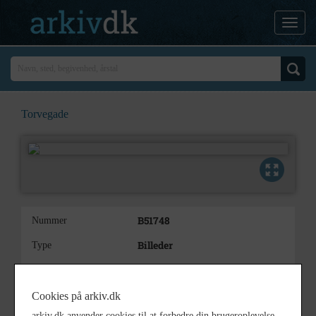
Torvegade
B51748
Nummer
Billeder
Type
Torvegade med tørveskure i
Beskrivelse
forgrunden set mod Østre Allé
Cookies på arkiv.dk
1943
Årstal
arkiv.dk anvender cookies til at forbedre din brugeroplevelse