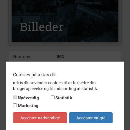
Nummer
B62
Type
Billeder
Cookies på arkiv.dk
Beskrivelse
Portrætbillede af Julius
arkiv.dk anvender cookies til at forbedre din
Kristiansen
brugeroplevelse og til indsamling af statistik.
Bemærkning
Tidligere journalnr.: 2004/38
Nødvendig
Statistik
Tidligere sag: 99.4 Kristiansen,
Julius, gårdejer, Lagresti, Ejby,
Marketing
lbnr. 17
Accepter nødvendige
Accepter valgte
Periode
1940 - 1955