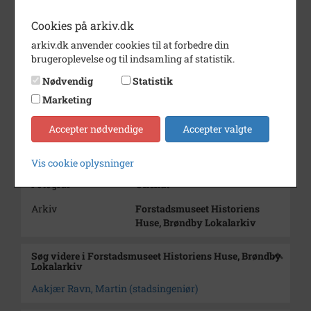
Beskrivelse
Aakjær Ravn, Martin. Født
11.3.1909
Cookies på arkiv.dk
Stadsingeniør i Brøndby
kommune.
arkiv.dk anvender cookies til at forbedre din
V/rejsegilde Brøndbyøster Nord
brugeroplevelse og til indsamling af statistik.
1957
Nødvendig
Statistik
med tømremestrene Oluf
Andersen og
Marketing
Peter Sørensen
Accepter nødvendige
Accepter valgte
Årstal
1957
Dateringsnote
1957
Vis cookie oplysninger
Fotograf
Ukendt
Arkiv
Forstadsmuseet Historiens
Huse, Brøndby Lokalarkiv
Søg videre i Forstadsmuseet Historiens Huse, Brøndby
Lokalarkiv
Aakjær Ravn, Martin (stadsingeniør)