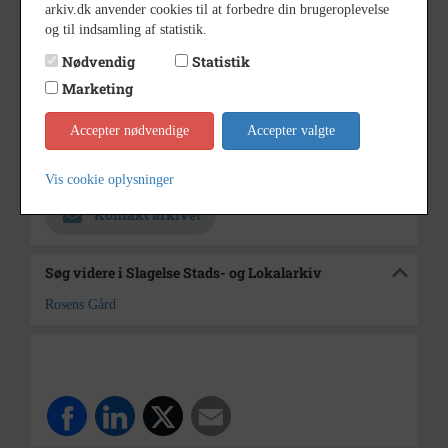
Ca. 1968 til 1977
Dateringsnote
arkiv.dk anvender cookies til at forbedre din brugeroplevelse
fmt. taget lige før etablering af
og til indsamling af statistik.
Rosengården
Nødvendig
Statistik
Franck Lilholm Hansen,
Fotograf
Marketing
Absalonsgade 24, Slagelse
Accepter nødvendige
Accepter valgte
9x13
Størrelse
Slagelse Stads- og Lokalarkiv
Arkiv
Vis cookie oplysninger
Kontakt arkivet
Søg videre i Slagelse Stads- og Lokalarkiv
Rosens Gård