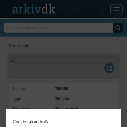
Rosens gård
B51680
Nummer
Billeder
Type
Rosens gård
Beskrivelse
1968 - 1977
Periode
Cookies på arkiv.dk