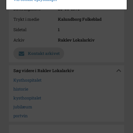
Dateringsnote
28-06-1975
Trykt i medie
Kalundborg Folkeblad
Sidetal
1
Arkiv
Raklev Lokalarkiv
Kontakt arkivet
Søg videre i Raklev Lokalarkiv
Kysthospitalet
historie
kysthospitalet
jubilæum
portvin