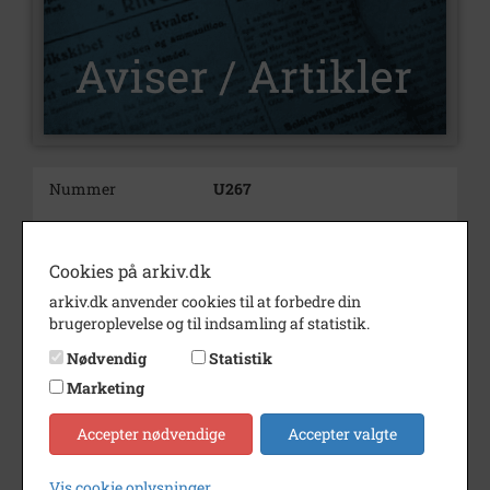
Nummer
U267
Type
Aviser og artikler
Illustrationer
Nej
Cookies på arkiv.dk
arkiv.dk anvender cookies til at forbedre din
Forfatter(e)
Sonja Husted Rasmussen
brugeroplevelse og til indsamling af statistik.
Indholdsnote
Om portvin som ekstrapleje til
Nødvendig
Statistik
patienterne på Kysthospitalet
Marketing
Bemærkning
Artiklen led i Sonja Rasmussens
reportage: "Kysthospitalet
Accepter nødvendige
Accepter valgte
gennem 100 år"
Årstal
1975
Vis cookie oplysninger