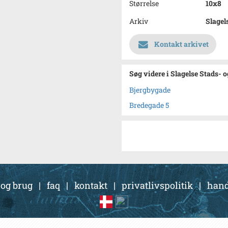
Størrelse
10x8
Arkiv
Slagel
Kontakt arkivet
Søg videre i Slagelse Stads- 
Bjergbygade
Bredegade 5
 og brug
|
faq
|
kontakt
|
privatlivspolitik
|
hand