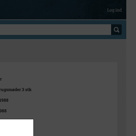
Log ind
r
rugsmøder 3 stk
 1988
988
dborg Folkeblad
 cm