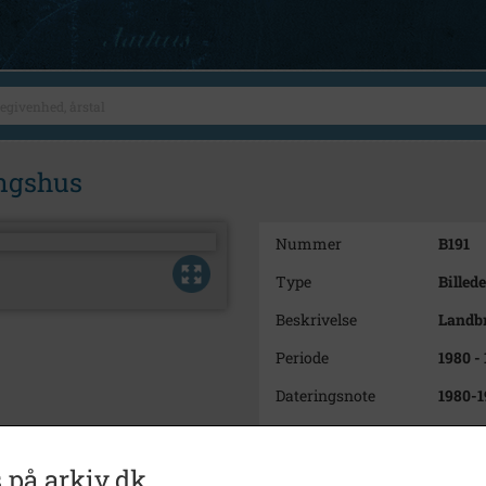
ngshus
Nummer
B191
Type
Billede
Beskrivelse
Landb
Periode
1980 -
Dateringsnote
1980-1
Fotograf
Kalun
Størrelse
10x18
 på arkiv.dk