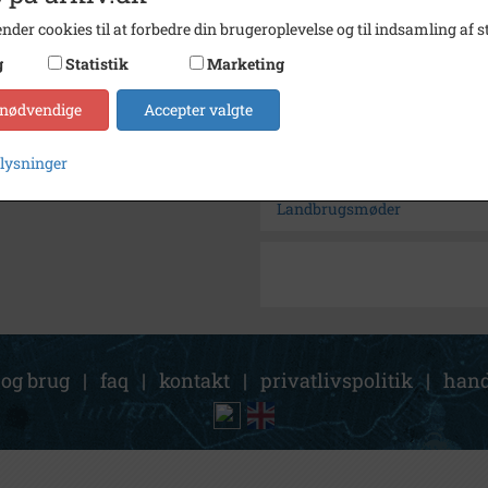
Se på kort
nder cookies til at forbedre din brugeroplevelse og til indsamling af st
Arkiv
Hvideb
g
Statistik
Marketing
 nødvendige
Accepter valgte
Kontakt arkivet
plysninger
Søg videre i Hvidebæk Lokal
Landbrugsmøder
 og brug
|
faq
|
kontakt
|
privatlivspolitik
|
hand