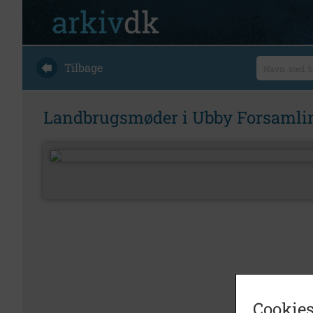
Tilbage
Landbrugsmøder i Ubby Forsamli
Cookies