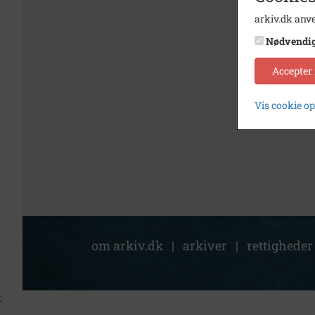
arkiv.dk anve
Nødvendi
Accepter
Vis cookie o
om arkiv.dk
|
arkiver
|
rettigheder
;