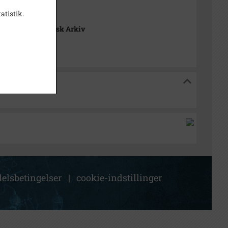
atistik.
æk Lokalhistorisk Arkiv
historisk Arkiv
elsbetingelser
|
cookie-indstillinger