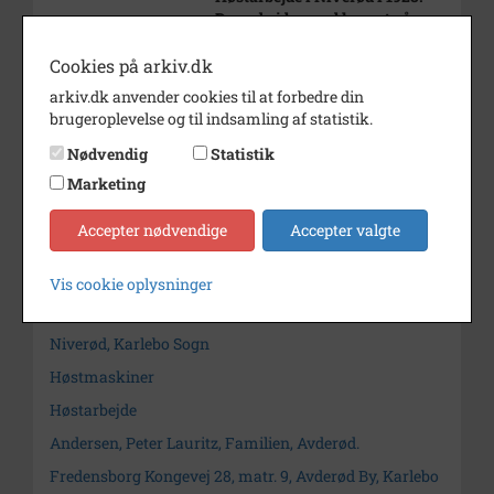
Der arbejdes med kornet på
"lokomobilen" et tærskeværk.
Cookies på arkiv.dk
Årstal
1928
arkiv.dk anvender cookies til at forbedre din
Dateringsnote
25-09-1928
brugeroplevelse og til indsamling af statistik.
Nødvendig
Statistik
Fotograf
Ukendt
Marketing
Arkiv
Fredensborg
Accepter nødvendige
Accepter valgte
Kontakt arkivet
Vis cookie oplysninger
Søg videre i Fredensborg
Niverød, Karlebo Sogn
Høstmaskiner
Høstarbejde
Andersen, Peter Lauritz, Familien, Avderød.
Fredensborg Kongevej 28, matr. 9, Avderød By, Karlebo