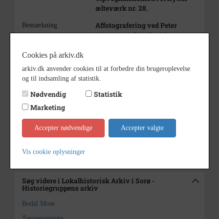
ælteværk nr. 28.
Affotografering ved Peter
Bemærkning
Carstensen fra Historiegruppen.
1940 - 1945
Periode
Cookies på arkiv.dk
1940-45
arkiv.dk anvender cookies til at forbedre din brugeroplevelse
Dateringsnote
og til indsamling af statistik.
Peter Carstensen
Fotograf
Nødvendig
Statistik
8,7 x 13,4 cm.
Størrelse
Marketing
Lokalhistorisk Arkiv i Sorø -
Arkiv
Accepter nødvendige
Accepter valgte
Historiegruppens arkiv
Kontakt arkivet
Vis cookie oplysninger
Søg videre i Lokalhistorisk Arkiv i Sorø -
Historiegruppens arkiv
Bodal Mose
Tørvegravning