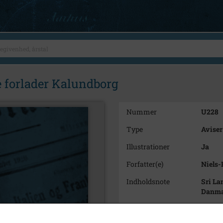
e forlader Kalundborg
Nummer
U228
Type
Aviser
Illustrationer
Ja
Forfatter(e)
Niels-
Indholdsnote
Sri La
Danm
Årstal
1985