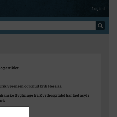
Log ind
 og artikler
Erik Sørensen og Knud Erik Heselaa
nkanske flygtninge fra Kysthospitalet har fået asyl i
ark