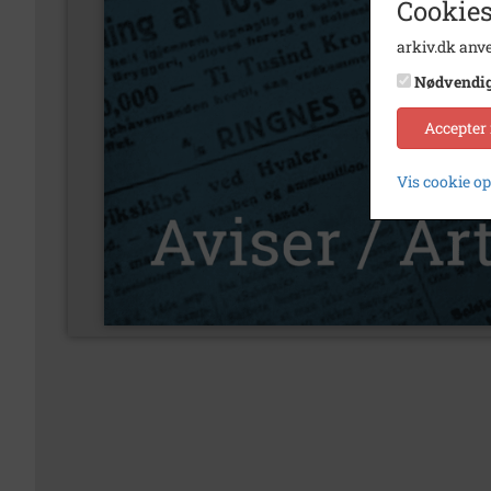
Cookies
arkiv.dk anve
Nødvendi
Accepter
Vis cookie o