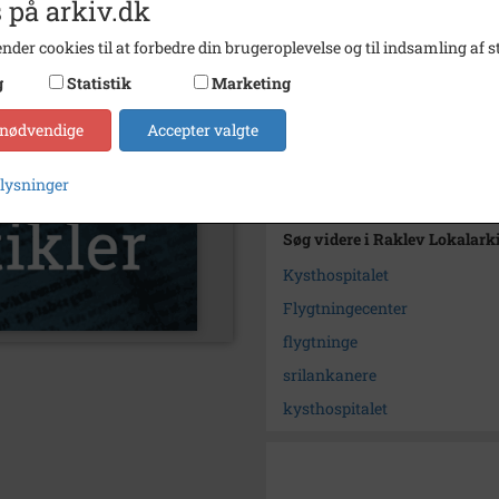
 på arkiv.dk
Dateringsnote
19-01-
Trykt i medie
Kalun
nder cookies til at forbedre din brugeroplevelse og til indsamling af st
g
Statistik
Marketing
Sidetal
2
Arkiv
Raklev
 nødvendige
Accepter valgte
Kontakt arkivet
plysninger
Søg videre i Raklev Lokalark
Kysthospitalet
Flygtningecenter
flygtninge
srilankanere
kysthospitalet