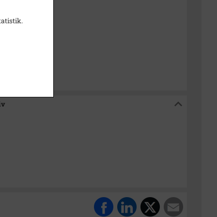
1985
dborg Folkeblad
atistik.
 Lokalarkiv
iv