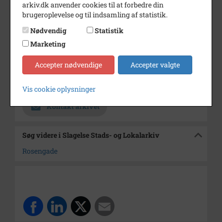
arkiv.dk anvender cookies til at forbedre din
Dateringsnote
ca. 1908 til 1910'erne
brugeroplevelse og til indsamling af statistik.
Hans Knudsen har forretning
Nødvendig
Statistik
på Rosengade fra 1908
Marketing
Fotograf
Ukendt
Accepter nødvendige
Accepter valgte
Størrelse
8x9
Arkiv
Slagelse Stads- og Lokalarkiv
Vis cookie oplysninger
Kontakt arkivet
Søg videre i Slagelse Stads- og Lokalarkiv
Rosengade