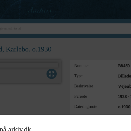
d, Karlebo. o.1930
B8459
Nummer
Billede
Type
Vejenb
Beskrivelse
1928 -
Periode
o.1930
Dateringsnote
Erik B
Fotograf
17½x2
Størrelse
på arkiv.dk