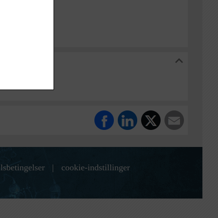
nsborg
lsbetingelser
|
cookie-indstillinger