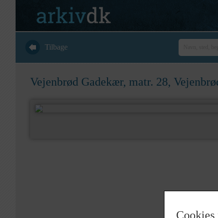
Tilbage
Vejenbrød Gadekær, matr. 28, Vejenbrø
Cookies 