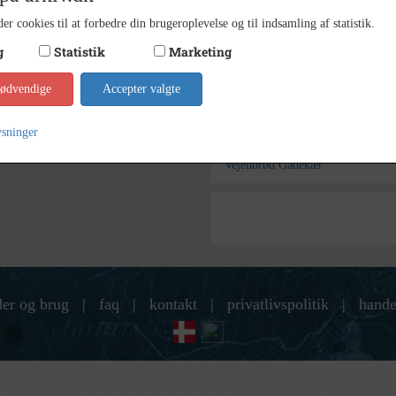
Frede
Arkiv
er cookies til at forbedre din brugeroplevelse og til indsamling af statistik.
g
Statistik
Marketing
Kontakt arkivet
nødvendige
Accepter valgte
Søg videre i Fredensborg
ysninger
Vejenbrød Gadekær
Vejenbrød Gadekær
der og brug
|
faq
|
kontakt
|
privatlivspolitik
|
hande