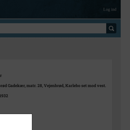
Log ind
r
rød Gadekær, matr. 28, Vejenbrød, Karlebo set mod vest.
 1932
arbré
3½ cm.