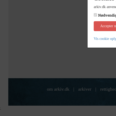
arkiv.dk anvend
Nødvendi
Accepter 
Vis cookie opl
om arkiv.dk
|
arkiver
|
rettighe
;