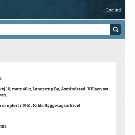
Log ind
r
vej 10, matr.40 g, Langstrup By, Asminderød. Villaen set
ven.
n er opført i 1961. Kilde:Byggesagsarkivet
004