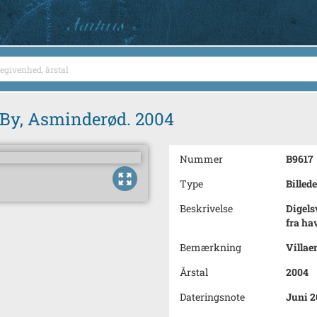
p By, Asminderød. 2004
Nummer
B9617
Type
Billede
Beskrivelse
Digels
fra ha
Bemærkning
Villae
Årstal
2004
Dateringsnote
Juni 2