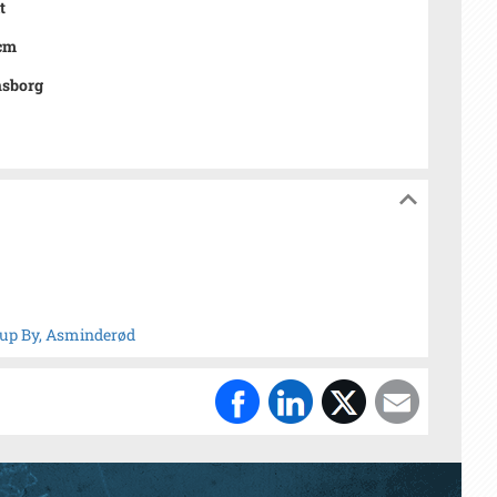
t
 cm
nsborg
trup By, Asminderød