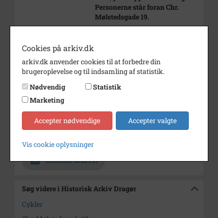
Personerne står foran Chr.
Mølstedsgade 19.
Periode
1968 - 1975
Cookies på arkiv.dk
Dateringsnote
udateret (ca. 1970)
Diapositivets format
arkiv.dk anvender cookies til at forbedre din
brugeroplevelse og til indsamling af statistik.
Fotograf
Bertel Møller
Nødvendig
Statistik
Materiale
Digital kopi efter farve
Marketing
diapositiv
Accepter nødvendige
Accepter valgte
Se på kort
Arkiv
Historisk Arkiv Dragør
Vis cookie oplysninger
Kontakt arkivet
Søg videre i Historisk Arkiv Dragør
Cykler