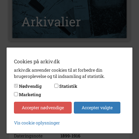
Nummer
A151
Cookies på arkiv.dk
Type
Arkivalier
arkiv.dk anvender cookies til at forbedre din
Arkivskaber
Thisted Andelsmejeri
brugeroplevelse og til indsamling af statistik.
Beskrivelse
Nødvendig
Statistik
Thisted Andelsmejeri
Thisted ved Vejrumbro
Marketing
Født/stiftet
1888
Accepter nødvendige
Accepter valgte
Bemærkning
Side fra "Dansk Mejeristat"
Vis cookie oplysninger
Periode
1899 - 1916
Dateringsnote
1899-1916