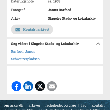
Dateringsnote
ca. 1953
Fotograf
Janus Barfoed
Arkiv
Slagelse Stads- og Lokalarkiv
Kontakt arkivet
Søg videre i Slagelse Stads- og Lokalarkiv
Barfoed, Janus
Schweizerpladsen
om arkiv.dk
|
arkiver
|
rettigheder og brug
|
faq
|
kontakt